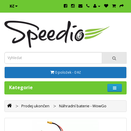
Kč
0 položek - 0 Kč
Kategorie
Prodej ukončen
Náhradní baterie - WowGo