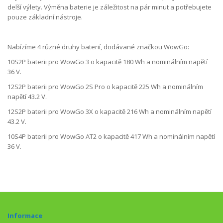
delší výlety. Výměna baterie je záležitost na pár minut a potřebujete
pouze základní nástroje.
Nabízíme 4 různé druhy baterií, dodávané značkou WowGo:
10S2P baterii pro WowGo 3 o kapacitě 180 Wh a nominálním napětí
36 V.
12S2P baterii pro WowGo 2S Pro o kapacitě 225 Wh a nominálním
napětí 43.2 V.
12S2P baterii pro WowGo 3X o kapacitě 216 Wh a nominálním napětí
43.2 V.
10S4P baterii pro WowGo AT2 o kapacitě 417 Wh a nominálním napětí
36 V.
Informace