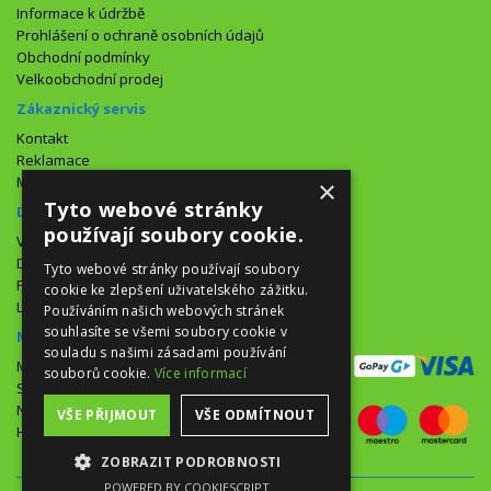
Informace k údržbě
Prohlášení o ochraně osobních údajů
Obchodní podmínky
Velkoobchodní prodej
Zákaznický servis
Kontakt
Reklamace
Mapa stránek
×
Tyto webové stránky
Doplňky
používají soubory cookie.
Výrobci
Dárkové poukazy
Tyto webové stránky používají soubory
Partneský program
cookie ke zlepšení uživatelského zážitku.
Lepší nabídky
Používáním našich webových stránek
souhlasíte se všemi soubory cookie v
Můj účet
souladu s našimi zásadami používání
Můj účet
souborů cookie.
Více informací
Seznam přání
Novinky
VŠE PŘIJMOUT
VŠE ODMÍTNOUT
Historie objednávek
ZOBRAZIT PODROBNOSTI
POWERED BY COOKIESCRIPT