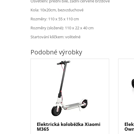
Osvětlení: přední bílé, zadní červené brzdové
Kola: 10x20cm, bezvzduchové
Rozměry: 110 x 55 x 110 cm
Rozměry (složené): 110 x 22 x 40 cm
Startování klíčkem: volitelné
Podobné výrobky
Elektrická koloběžka Xiaomi
Elek
M365
Own