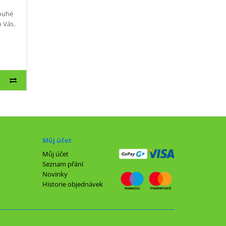
louhé
o Vás.
Můj účet
Můj účet
Seznam přání
Novinky
Historie objednávek