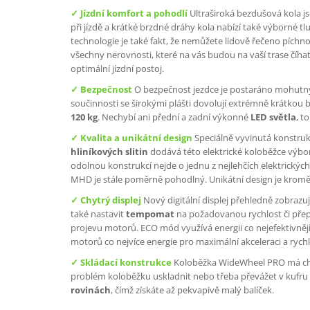
✓ Jízdní komfort a pohodlí
Ultraširoká bezdušová kola js
při jízdě a krátké brzdné dráhy kola nabízí také výborné t
technologie je také fakt, že nemůžete lidově řečeno píchnou
všechny nerovnosti, které na vás budou na vaší trase číhat,
optimální jízdní postoj.
✓ Bezpečnost
O bezpečnost jezdce je postaráno mohut
součinnosti se širokými plášti dovolují extrémně krátko
120 kg
. Nechybí ani přední a zadní výkonné
LED světla
, t
✓ K
valita a unikátní design
Speciálně vyvinutá konstru
hliníkových slitin
dodává této elektrické koloběžce výborn
odolnou konstrukcí nejde o jednu z nejlehčích elektrických
MHD je stále poměrně pohodlný. Unikátní design je kromě p
✓ Chytrý displej
Nový digitální displej přehledně zobrazu
také nastavit
tempomat
na požadovanou rychlost či pře
projevu motorů. ECO mód využívá energii co nejefektivně
motorů co nejvíce energie pro maximální akceleraci a rychl
✓ Skládací konstrukce
Koloběžka WideWheel PRO má chyt
problém koloběžku uskladnit nebo třeba převážet v kufru
rovinách
, čímž získáte až pekvapivě malý balíček.