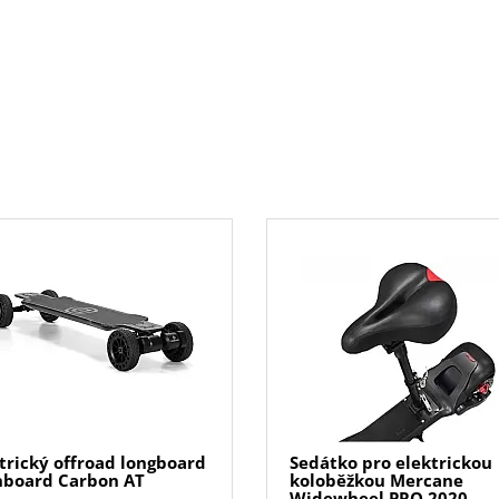
trický offroad longboard
Sedátko pro elektrickou
board Carbon AT
koloběžkou Mercane
Widewheel PRO 2020