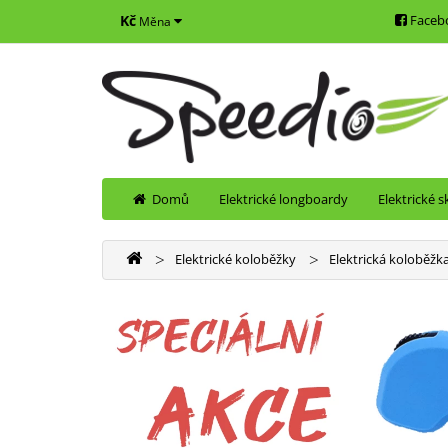
Kč
Faceb
Měna
Domů
Elektrické longboardy
Elektrické 
Elektrické koloběžky
Elektrická koloběž