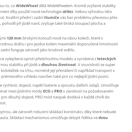
ou to, co
WideWheel
dělá WideWheelem. Kromě zvýšené stability
lumení díky použití nové technologie
airless
.
Velkou výhodou této
t. Kvalitní přední i zadní
tlumiče
vás bez problému převezou přes
 pohodlí při jízdě navíc zvyšuje také široká stoupací plocha a
nými
120 mm
širokými kotouči nově na obou kolech, které v
u brzdnou dráhu i pro jezdce kolem maximální doporučené hmotnosti
o zadní funguje zároveň jako brzdové světlo.
kce vylepšená oproti předchozímu modelu a vyrobená z
leteckých
ou stabilitu při jízdě a
dlouhou životnost
. V souvislosti se super
 koloběžek na trhu, nicméně její přenášení či například transport v
rémiového vzhledu navržen také pro co nejlepší jízdní pozici.
je rychlost, dojezd, napětí baterie a spoustu dalších údajů. Umožňuje
pínat mezi jízdními módy
ECO
a
PRO
v závislosti na požadovaném
ji pro dlouhý dojezd, PRO mód naopak dodává v každé chvíli do
ost.
rou, ale zároveň robustní skládací konstrukci, díky které nebude
 auta. Skládací mechanismus umožňuje sklopit řidítka ve
dvou