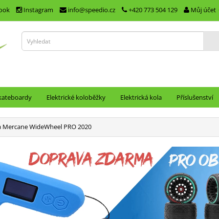
ook
Instagram
info@speedio.cz
+420 773 504 129
Můj účet
skateboardy
Elektrické koloběžky
Elektrická kola
Příslušenství
ka Mercane WideWheel PRO 2020