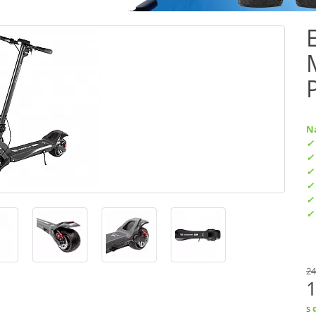
N
24
1
s