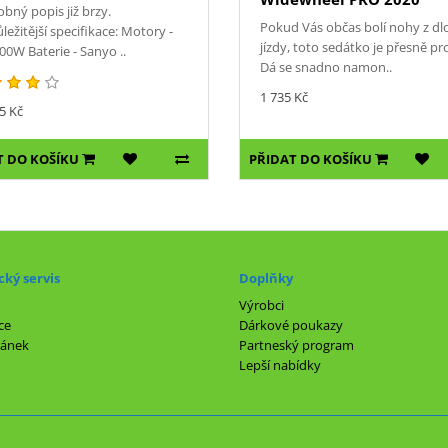
bný popis již brzy.
Pokud Vás občas bolí nohy z d
ležitější specifikace: Motory -
jízdy, toto sedátko je přesně pr
00W Baterie - Sanyo ..
Dá se snadno namon..
1 735 Kč
5 Kč
T DO KOŠÍKU
PŘIDAT DO KOŠÍKU
ký servis
Doplňky
Výrobci
ce
Dárkové poukazy
ránek
Partneský program
Lepší nabídky