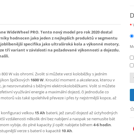
D
ane WideWheel PRO. Tento nový model pro rok 2020 dostal
rníky hodnocen jako jeden z nejlepších produktů v segmentu
joblíbenější specifika jako ultraširoká kola a výkonné motory,
Mo
e tří variant v závislosti na požadované výkonnosti a dojezdu.
našli.
800 W vás ohromí. Zvolit si můžete verzi koloběžky s jedním
výkon špičkových
1600 W
. Kroutící moment a akcelerace, kterou v
t, je nesrovnatelná s běžnými elektrokoloběžkami. Volit si můžete
efetivní využívání energie a maximální dojezd, či jednoduše co
 motorů vás také spolehlivě převeze i přes ty nejstrmější kopce, až
í konfiguraci velkou
15 Ah
baterii, jež zaručí dojezd až úctyhodných
tší vzdálenosti několik dní bez nabíjení a naopak se nemusíte bát
jenom vybije, do plné kapacity jí opět nabijete během
4-6 hodin
.
stupnější verze s baterií o kapacitě
10 Ah
.