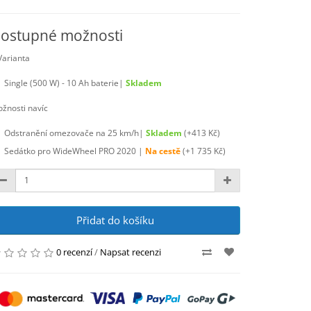
ostupné možnosti
Varianta
Single (500 W) - 10 Ah baterie|
Skladem
žnosti navíc
Odstranění omezovače na 25 km/h|
Skladem
(+413 Kč)
Sedátko pro WideWheel PRO 2020 |
Na cestě
(+1 735 Kč)
Přidat do košíku
0 recenzí
/
Napsat recenzi