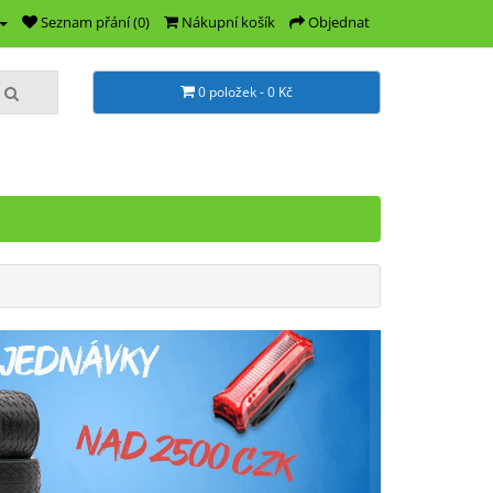
Seznam přání (0)
Nákupní košík
Objednat
0 položek - 0 Kč