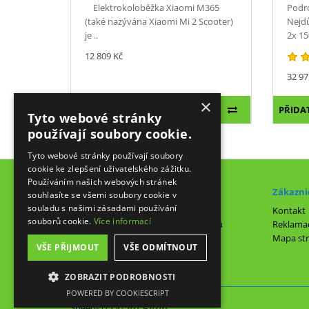
Elektrokoloběžka Xiaomi M365
Podro
(také nazývána Xiaomi Mi 2 Scooter)
Nejdů
je ..
2x 15
12 809 Kč
32 97
×
PŘIDAT DO KOŠÍKU
PŘIDA
Tyto webové stránky
používají soubory cookie.
Tyto webové stránky používají soubory
cookie ke zlepšení uživatelského zážitku.
Používáním našich webových stránek
Informace
Zákaznic
souhlasíte se všemi soubory cookie v
souladu s našimi zásadami používání
Informace k údržbě
Kontakt
souborů cookie.
Více informací
Prohlášení o ochraně osobních údajů
Reklama
Obchodní podmínky
Mapa st
VŠE PŘIJMOUT
VŠE ODMÍTNOUT
Velkoobchodní prodej
ZOBRAZIT PODROBNOSTI
POWERED BY COOKIESCRIPT
NEZBYTNĚ NUTNÉ SOUBORY
Speedio.cz © 2015-2026