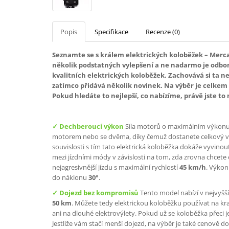
Popis
Specifikace
Recenze (0)
Seznamte se s králem elektrických koloběžek – Merc
několik podstatných vylepšení a ne nadarmo je odbo
kvalitních elektrických koloběžek. Zachovává si ta ne
zatímco přidává několik novinek. Na výběr je celkem z
Pokud hledáte to nejlepší, co nabízíme, právě jste to 
✓ Dechberoucí výkon
Síla motorů o maximálním výkonu 
motorem nebo se dvěma, díky čemuž dostanete celkový 
souvislosti s tím tato elektrická koloběžka dokáže vyvinou
mezi jízdními módy v závislosti na tom, zda zrovna chcete 
nejagresivnější jízdu s maximální rychlostí
45 km/h
. Výkon
do náklonu
30°
.
✓ Dojezd bez kompromisů
Tento model nabízí v nejvyšš
50 km
. Můžete tedy elektrickou koloběžku používat na kra
ani na dlouhé elektrovýlety. Pokud už se koloběžka přeci 
Jestliže vám stačí menší dojezd, na výběr je také cenově do